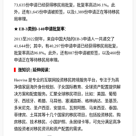
73,635份申请已经获得移民局批复，批复率高达96.1%。此
外，还有1,645份申请被拒签，以及1,389份申请正在等待移民
局审理。
★
EB-3类别I-140申请批复率
：
2013至2022财年，来自中国大陆的EB-3申请人一共递交了
41,644份；其中，有40,297份申请申请已经获得移民局批复，
批复率高达96.8%。此外，还有887份申请被拒签，以及460份
申请正在等待移民局审理。
▍
涨知识 | 延伸阅读：
Haovisa 是专业的互联网投资移民跨境服务平台，专注于为高
净值家庭海外身份规划、子女国际教育、全球资产配置提供解
决方案和配套服务。汇聚全球移民项目，比如：美国、葡萄
牙、西班牙、希腊、马耳他、塞浦路斯、格林纳达、圣基茨、
多米尼克、圣卢西亚、安提瓜、瓦努阿图、马来西亚、泰国、
菲律宾、土耳其等十几个国家的移民项目，包括投资移民、购
房移民、技术移民、小国护照、永居绿卡等，可充分满足高净
值投资者对移民资讯和资产配置的需求。