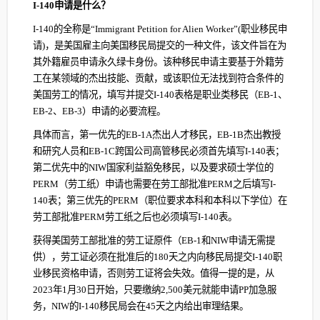
I-140申请是什么？
I-140的全称是“Immigrant Petition for Alien Worker”(职业移民申
请)，是美国雇主向美国移民局提交的一种文件，该文件旨在为
其外籍雇员申请永久绿卡身份。该种移民申请主要基于外籍劳
工在某领域的杰出技能、贡献，或该职位无法找到符合条件的
美国劳工的情况，填写并提交I-140表格是职业类移民（EB-1、
EB-2、EB-3）申请的必要流程。
具体而言，第一优先的EB-1A杰出人才移民，EB-1B杰出教授
和研究人员和EB-1C跨国公司高管移民必须首先填写I-140表；
第二优先中的NIW国家利益豁免移民，以及要求硕士学位的
PERM（劳工纸）申请也需要在劳工部批准PERM之后填写I-
140表；第三优先的PERM（职位要求本科和本科以下学位）在
劳工部批准PERM劳工纸之后也必须填写I-140表。
获得美国劳工部批准的劳工证原件（EB-1和NIW申请无需提
供），劳工证必须在批准后的180天之内向移民局提交I-140职
业移民资格申请，否则劳工证将会失效。值得一提的是，从
2023年1月30日开始，只要缴纳2,500美元就能申请PP加急服
务，NIW的I-140移民局会在45天之内给出审理结果。