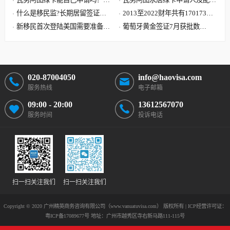
案可能要让您失望了
什么是移民监?长期居留签证和
子女需要提供资料最全清单
2013至2022财年共有170173位
永久居留签证有什么区别?
新移民首次登陆美国需要准备哪
中国大陆申请人移民美国
葡萄牙黄金签证7月获批数
些文件?到达美国机场流程
据:101位主申请人 美国籍再居
首位
020-87004050
info@haovisa.com
服务热线
电子邮箱
09:00 - 20:00
13612567070
服务时间
投诉电话
扫一扫关注我们
扫一扫关注我们
Copyright © 2020 广州精英商务咨询有限公司（www.vanuatuvisa.com） 版权所有 | ICP经营许可证：
粤ICP备17089677号
地址：广州市越秀区寺右新马路111-115号