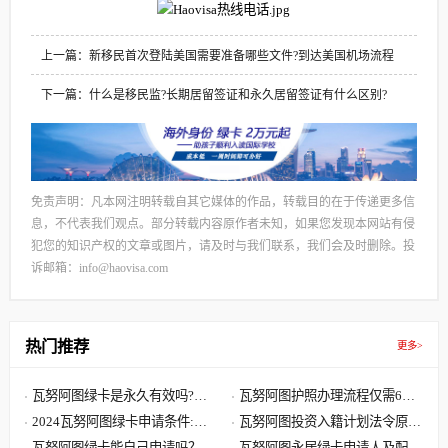
上一篇：新移民首次登陆美国需要准备哪些文件?到达美国机场流程
下一篇：什么是移民监?长期居留签证和永久居留签证有什么区别?
免责声明：凡本网注明转载自其它媒体的作品，转载目的在于传递更多信
息，不代表我们观点。部分转载内容原作者未知，如果您发现本网站有侵
犯您的知识产权的文章或图片，请及时与我们联系，我们会及时删除。投
诉邮箱：info@haovisa.com
热门推荐
更多>
瓦努阿图绿卡是永久有效吗?瓦
瓦努阿图护照办理流程仅需6步,
努阿图绿卡有效期是多久?
2024瓦努阿图绿卡申请条件:单
快至30天获批 60天收到原件
瓦努阿图投资入籍计划法令原文
人8000美元 7天获批三周拿卡
瓦努阿图绿卡能自己申请吗？答
解读,主申请人捐献8万美元起
瓦努阿图永居绿卡申请人及配偶