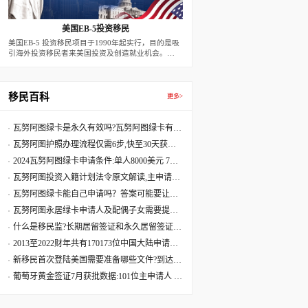
美国EB-5投资移民
美国EB-5 投资移民项目于1990年起实行，目的是吸
引海外投资移民者来美国投资及创造就业机会。
2022年后，新法案下，预留签证每年有3200个名
额。根据此方案，外国移民申请人在美投资创设有利
于美国经济的商业性企业，并创造10个全职的美国
工人就业机会，即可获发二年期的有条件移民签证。
移民百科
更多>
二年届满前90天，若移民投资者的投资行为满足10
个就业，以及投资款在项目中达到二年，可申请条件
移除，而成为永久居民。
瓦努阿图绿卡是永久有效吗?瓦努阿图绿卡有效
期是多久?
瓦努阿图护照办理流程仅需6步,快至30天获批
60天收到原件
2024瓦努阿图绿卡申请条件:单人8000美元 7天
获批三周拿卡
瓦努阿图投资入籍计划法令原文解读,主申请人
捐献8万美元起
瓦努阿图绿卡能自己申请吗？答案可能要让您
失望了
瓦努阿图永居绿卡申请人及配偶子女需要提供
资料最全清单
什么是移民监?长期居留签证和永久居留签证有
什么区别?
2013至2022财年共有170173位中国大陆申请人
移民美国
新移民首次登陆美国需要准备哪些文件?到达美
国机场流程
葡萄牙黄金签证7月获批数据:101位主申请人 美
国籍再居首位