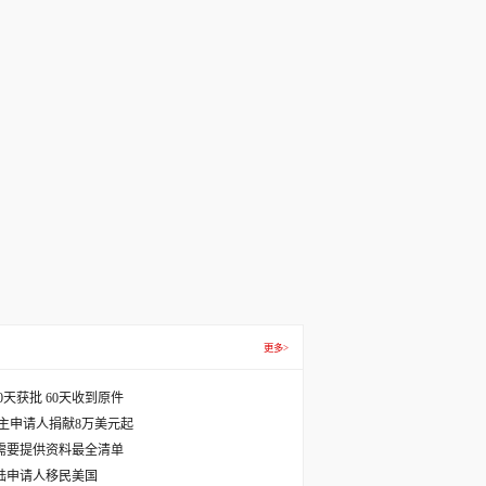
更多>
天获批 60天收到原件
主申请人捐献8万美元起
需要提供资料最全清单
国大陆申请人移民美国