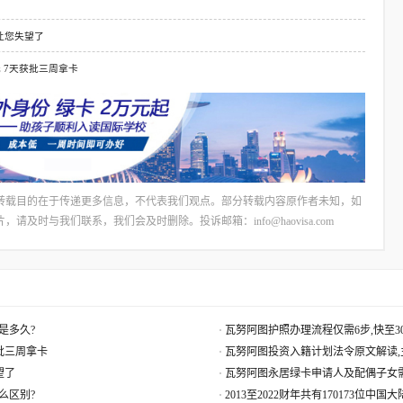
让您失望了
元 7天获批三周拿卡
转载目的在于传递更多信息，不代表我们观点。部分转载内容原作者未知，如
时与我们联系，我们会及时删除。投诉邮箱：info@haovisa.com
是多久?
瓦努阿图护照办理流程仅需6步,快至30
获批三周拿卡
瓦努阿图投资入籍计划法令原文解读,
望了
瓦努阿图永居绿卡申请人及配偶子女
么区别?
2013至2022财年共有170173位中