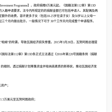
by Investment Programme】，政府捐赠8万美元起，《国籍法第112章》第13D
的入籍申请要求，法令内所规定的的捐献金额已可包括申请人、其配偶及两
额外的收费，容许更多子女（包括18-25岁在读子女）及50岁以上父母一
三个月内做出批示，一般情况下可于 30个工作天内完成整个申请程序。
》
风"帕姆"的吹袭，导致瓦国经济损失惨重。2015年3月28日，瓦努阿图总理提
国际法第112章》第13D条正式立法通过《2016年第220号国籍条例（捐献
Program）的细则，透过捐献计划筹集资金并吸纳高素质的新移民，推动瓦国经济发
元资产；
1.5万美元至瓦努阿图政府；