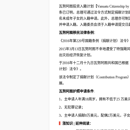
瓦努阿图投资入籍计划【Vanuatu Citizenship 
条已订明，总理可通过法令方式制定捐献计划
名未成年子女的入籍申请。此外，总理亦可制定
并申请入籍。入籍委员会须于入籍申请提交日起
瓦努阿图移民法律条例
：
《2016年第220号国籍条例（捐献计划）法令
2015年3月13日瓦努阿图不幸地遭受了特强飓
出灾后经济恢复计划。
于2016年十二月十九日瓦努阿图共和国已根据《
计划）法令》。
该法令制定了捐献计划（Contribution 
展。
瓦努阿图护照申请条件
:
1、主申请人年满18周岁，拥有不低于25 万美
2、无犯罪记录；
3、主申请人捐献8万美元，配偶2万美元，子女
▍
涨知识 | 延伸阅读：