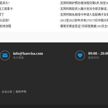
是多久?
瓦努阿图护照办理流程仅需6步,快至30
获批三周拿卡
瓦努阿图投资入籍计划法令原文解读,
望了
瓦努阿图永居绿卡申请人及配偶子女
么区别?
2013至2022财年共有170173位中
机场流程
葡萄牙黄金签证7月获批数据:101位
info@haovisa.com
09:00 - 20:0
电子邮箱
服务时间
企业公告
版权声明