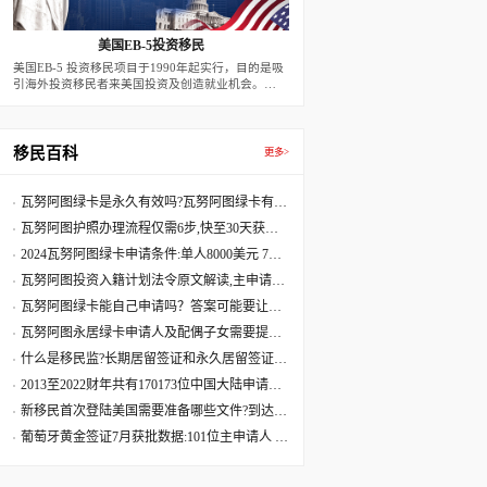
美国EB-5投资移民
美国EB-5 投资移民项目于1990年起实行，目的是吸
引海外投资移民者来美国投资及创造就业机会。
2022年后，新法案下，预留签证每年有3200个名
额。根据此方案，外国移民申请人在美投资创设有利
于美国经济的商业性企业，并创造10个全职的美国
工人就业机会，即可获发二年期的有条件移民签证。
移民百科
更多>
二年届满前90天，若移民投资者的投资行为满足10
个就业，以及投资款在项目中达到二年，可申请条件
移除，而成为永久居民。
瓦努阿图绿卡是永久有效吗?瓦努阿图绿卡有效
期是多久?
瓦努阿图护照办理流程仅需6步,快至30天获批
60天收到原件
2024瓦努阿图绿卡申请条件:单人8000美元 7天
获批三周拿卡
瓦努阿图投资入籍计划法令原文解读,主申请人
捐献8万美元起
瓦努阿图绿卡能自己申请吗？答案可能要让您
失望了
瓦努阿图永居绿卡申请人及配偶子女需要提供
资料最全清单
什么是移民监?长期居留签证和永久居留签证有
什么区别?
2013至2022财年共有170173位中国大陆申请人
移民美国
新移民首次登陆美国需要准备哪些文件?到达美
国机场流程
葡萄牙黄金签证7月获批数据:101位主申请人 美
国籍再居首位