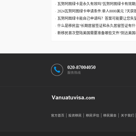
瓦努阿图绿卡是永久有效吗?瓦努阿图绿卡有效期
2024瓦努阿图绿卡申请条件:单人8000美元 7天
瓦努阿图绿卡能自己申请吗？答案可能要让您失
什么是移民监?长期居留签证和永久居留签证有什
新移民首次登陆美国需要准备哪些文件?到达美国
020-87004050
服务热线
官方首页
投资移民
移民评估
移民展会
关于我们