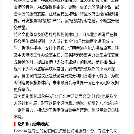
旅游习惯改变，特区旅游业界和相关行业必须积极求变，发挥
香港的特色，为旅客提供更多、更新、更多元的旅游体验，配
合高质的服务态度，让旅客宾至如归。特区政府会继续凝聚各
界，开发旅游新路线新产品，弘扬热情好客之道，不断提升服
务质量。
特区文化体育及旅游局局长杨润雄5月11日从北京返港后在机
场会见传媒时提到，个人游计划今年3月增加两个适用城市
时，香港在接待、安排上畅顺，证明香港有能力接待旅客。谈
及中央港澳工作办公室主任、国务院港澳事务办公室主任夏宝
龙接见他时，提出香港「无处不旅游」的概念，杨润雄指出，
现时不少内地旅客喜欢深度游，到传统景点以外的小地方探
索，夏宝龙的提议正是鼓励当局充分利用香港不同特色，为旅
客制造更多旅游体验，未来政府会与业界一同在不同地区发掘
更多景点。
政务司副司长卓永兴5月11日出席活动后会见传媒时也提及个
人游计划扩展，形容这是个好消息。他说，新增的八个城市有
一定消费力，相信对于香港旅游业会有帮助，他期望业界自强
不息。
▍
涨知识 | 延伸阅读：
Haovisa 是专业的互联网投资移民跨境服务平台，专注于为高