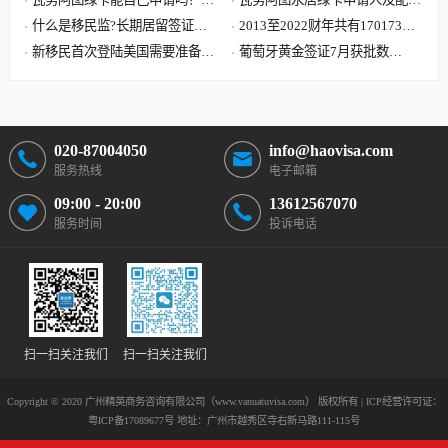
案可能要让您失望了
什么是移民监?长期居留签证和
子女需要提供资料最全清单
2013至2022财年共有170173位
永久居留签证有什么区别?
新移民首次登陆美国需要准备哪
中国大陆申请人移民美国
葡萄牙黄金签证7月获批数
些文件?到达美国机场流程
据:101位主申请人 美国籍再居
首位
020-87004050
info@haovisa.com
服务热线
电子邮箱
09:00 - 20:00
13612567070
服务时间
投诉电话
扫一扫关注我们
扫一扫关注我们
Copyright © 2020 广州精英商务咨询有限公司（www.vanuatuvisa.com） 版权所有 | ICP经营许可证：
粤ICP备17089677号
地址：广州市越秀区寺右新马路111-115号