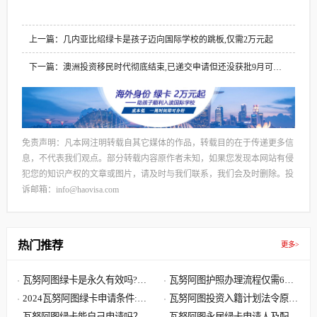
上一篇：几内亚比绍绿卡是孩子迈向国际学校的跳板,仅需2万元起
下一篇：澳洲投资移民时代彻底结束,已递交申请但还没获批9月可申
请退费
免责声明：凡本网注明转载自其它媒体的作品，转载目的在于传递更多信
息，不代表我们观点。部分转载内容原作者未知，如果您发现本网站有侵
犯您的知识产权的文章或图片，请及时与我们联系，我们会及时删除。投
诉邮箱：info@haovisa.com
热门推荐
更多>
瓦努阿图绿卡是永久有效吗?瓦
瓦努阿图护照办理流程仅需6步,
努阿图绿卡有效期是多久?
2024瓦努阿图绿卡申请条件:单
快至30天获批 60天收到原件
瓦努阿图投资入籍计划法令原文
人8000美元 7天获批三周拿卡
瓦努阿图绿卡能自己申请吗？答
解读,主申请人捐献8万美元起
瓦努阿图永居绿卡申请人及配偶