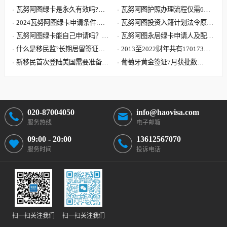
瓦努阿图绿卡是永久有效吗?瓦
瓦努阿图护照办理流程仅需6步,
努阿图绿卡有效期是多久?
2024瓦努阿图绿卡申请条件:单
快至30天获批 60天收到原件
瓦努阿图投资入籍计划法令原文
人8000美元 7天获批三周拿卡
瓦努阿图绿卡能自己申请吗？答
解读,主申请人捐献8万美元起
瓦努阿图永居绿卡申请人及配偶
案可能要让您失望了
什么是移民监?长期居留签证和
子女需要提供资料最全清单
2013至2022财年共有170173位
永久居留签证有什么区别?
新移民首次登陆美国需要准备哪
中国大陆申请人移民美国
葡萄牙黄金签证7月获批数
些文件?到达美国机场流程
据:101位主申请人 美国籍再居
首位
020-87004050
info@haovisa.com
服务热线
电子邮箱
09:00 - 20:00
13612567070
服务时间
投诉电话
扫一扫关注我们
扫一扫关注我们