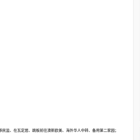
移民监、在瓦定居、跳板前往澳新欧美、海外华人中转、备用第二家园；