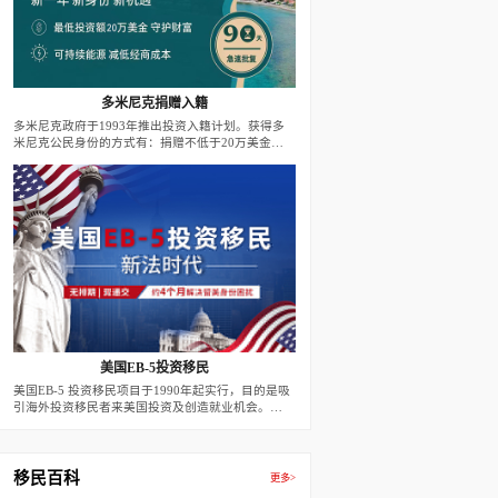
多米尼克捐赠入籍
多米尼克政府于1993年推出投资入籍计划。获得多
米尼克公民身份的方式有：捐赠不低于20万美金至
政府基金；投资不低于20万美金至政府批准的房地
产项目。
美国EB-5投资移民
美国EB-5 投资移民项目于1990年起实行，目的是吸
引海外投资移民者来美国投资及创造就业机会。
2022年后，新法案下，预留签证每年有3200个名
额。根据此方案，外国移民申请人在美投资创设有利
于美国经济的商业性企业，并创造10个全职的美国
工人就业机会，即可获发二年期的有条件移民签证。
移民百科
更多>
二年届满前90天，若移民投资者的投资行为满足10