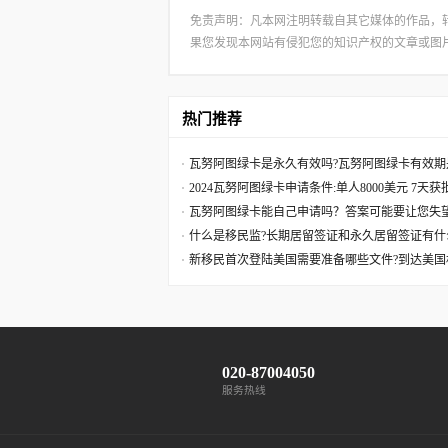
免责声明：凡本网注明转载自其它媒体的作品，
果您发现本网站有侵犯您的知识产权的文章或图片，请及
热门推荐
瓦努阿图绿卡是永久有效吗?瓦努阿图绿卡有效期
2024瓦努阿图绿卡申请条件:单人8000美元 7天
瓦努阿图绿卡能自己申请吗？答案可能要让您失
什么是移民监?长期居留签证和永久居留签证有什
新移民首次登陆美国需要准备哪些文件?到达美国
020-87004050
服务热线