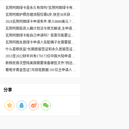
个就业，以及投资款在项目中达到二年，可申请条件
移除，而成为永久居民。
瓦努阿图绿卡是永久有效吗?瓦努阿图绿卡有效
期是多久?
瓦努阿图护照办理流程仅需6步,快至30天获批
60天收到原件
2024瓦努阿图绿卡申请条件:单人8000美元 7天
获批三周拿卡
瓦努阿图投资入籍计划法令原文解读,主申请人
捐献8万美元起
瓦努阿图绿卡能自己申请吗？答案可能要让您
失望了
瓦努阿图永居绿卡申请人及配偶子女需要提供
资料最全清单
什么是移民监?长期居留签证和永久居留签证有
什么区别?
2013至2022财年共有170173位中国大陆申请人
移民美国
新移民首次登陆美国需要准备哪些文件?到达美
国机场流程
葡萄牙黄金签证7月获批数据:101位主申请人 美
国籍再居首位
分享