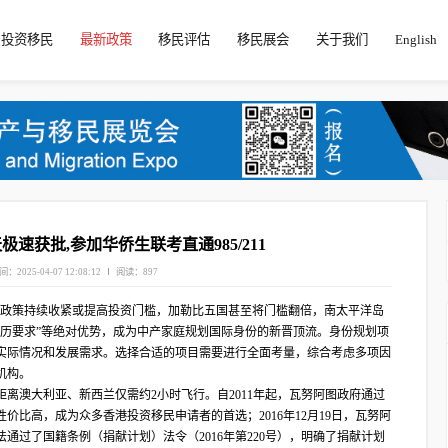
投资移民
最新政策
移民评估
移民展会
关于我们
English
极速获批,参加华侨生联考直通985/211
间：2025-04-07 12:08:12
阅读：897
欧美国家移民政策持续收紧或提高投资门槛，加勒比五国甚至将门槛翻倍，南太平洋岛
学历要求”等绝对优势，成为中产家庭规划国际身份的新晋顶流。身份规划项
实际情况和发展需求。选择合适的项目需要进行全面考量，综合考虑多项因
机构。
离澳大利亚、新西兰仅需约2小时飞行。自2011年起，瓦努阿图政府通过
价比高，成为众多香港投资移民申请者的首选；2016年12月19日，瓦努阿
立法通过了国籍条例（捐献计划）法令（2016年第220号），明确了捐献计划