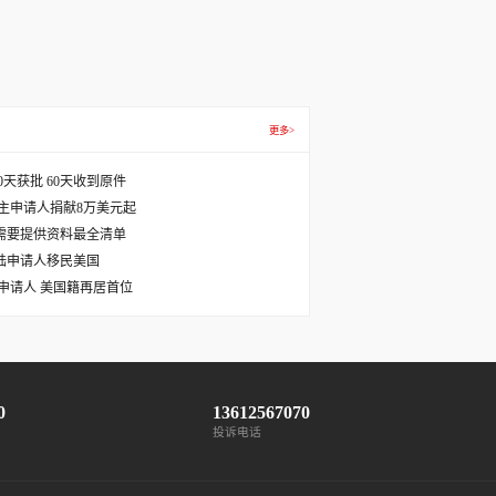
更多>
天获批 60天收到原件
主申请人捐献8万美元起
需要提供资料最全清单
国大陆申请人移民美国
主申请人 美国籍再居首位
0
13612567070
投诉电话