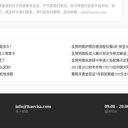
转载目的在于传递更多信息，不代表我们观点。部分转载内容原作者未知，如
时与我们联系，我们会及时删除。投诉邮箱：info@haovisa.com
是多久?
瓦努阿图护照办理流程仅需6步,快至30
获批三周拿卡
瓦努阿图投资入籍计划法令原文解读,
望了
瓦努阿图永居绿卡申请人及配偶子女
么区别?
2013至2022财年共有170173位中
机场流程
葡萄牙黄金签证7月获批数据:101位
info@haovisa.com
09:00 - 20:0
电子邮箱
服务时间