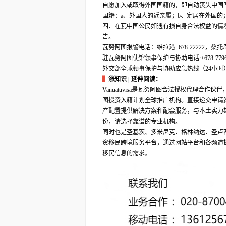
自愿加入或取得外国国籍的，即自动丧失中国
国籍：a、外国人的近亲属；b、定居在外国的
四、在瓦中国公民如遇有损自身合法权益的情
告。
瓦努阿图报警电话：维拉港+678-22222，桑托岛+6
驻瓦努阿图使馆领事保护与协助电话:+678-7796
外交部全球领事保护与协助应急热线（24小时）：+86-1
▍
涨知识 | 延伸阅读：
Vanuatuvisa是瓦努阿图合法授权代理
图投资入籍计划全球推广机构。直接递交申请
产配置提供解决方案和配套服务，与本土实力
份，请选择靠谱的专业机构。
同时也是圣基茨、多米尼克、格林纳达、圣卢
资移民跨境服务平台，通过网站平台和各频道
移民信息的需求。