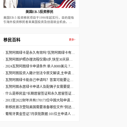
美国EB-5投资移民
美国EB-5 投资移民项目于1990年起实行，目的是吸
引海外投资移民者来美国投资及创造就业机会。
2022年后，新法案下，预留签证每年有3200个名
额。根据此方案，外国移民申请人在美投资创设有利
于美国经济的商业性企业，并创造10个全职的美国
工人就业机会，即可获发二年期的有条件移民签证。
移民百科
更多>
二年届满前90天，若移民投资者的投资行为满足10
个就业，以及投资款在项目中达到二年，可申请条件
移除，而成为永久居民。
瓦努阿图绿卡是永久有效吗?瓦努阿图绿卡有效
期是多久?
瓦努阿图护照办理流程仅需6步,快至30天获批
60天收到原件
2024瓦努阿图绿卡申请条件:单人8000美元 7天
获批三周拿卡
瓦努阿图投资入籍计划法令原文解读,主申请人
捐献8万美元起
瓦努阿图绿卡能自己申请吗？答案可能要让您
失望了
瓦努阿图永居绿卡申请人及配偶子女需要提供
资料最全清单
什么是移民监?长期居留签证和永久居留签证有
什么区别?
2013至2022财年共有170173位中国大陆申请人
移民美国
新移民首次登陆美国需要准备哪些文件?到达美
国机场流程
葡萄牙黄金签证7月获批数据:101位主申请人 美
国籍再居首位