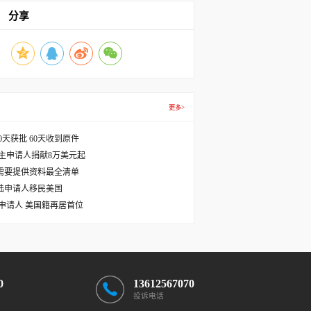
分享
更多>
天获批 60天收到原件
主申请人捐献8万美元起
需要提供资料最全清单
国大陆申请人移民美国
主申请人 美国籍再居首位
0
13612567070
投诉电话