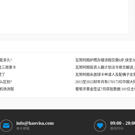
是多久?
瓦努阿图护照办理流程仅需6步,快至30
获批三周拿卡
瓦努阿图投资入籍计划法令原文解读,
望了
瓦努阿图永居绿卡申请人及配偶子女
么区别?
2013至2022财年共有170173位中
机场流程
葡萄牙黄金签证7月获批数据:101位
info@haovisa.com
09:00 - 20:0
电子邮箱
服务时间