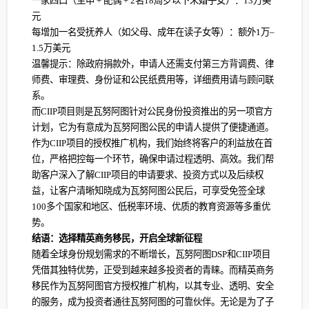
‌一家四口‌（主申 + 配偶 + 2名18周岁以下未婚子女）：‌13万美
元‌
‌每增加一名受抚养人‌（如父母、成年在读子女等）：‌额外1万–
1.5万美元‌
温馨提示：除政府捐款外，申请人还需支付第三方背调费、律
师费、审理费、身份证和公民纸费用等，详细费用请与顾问联
系。‌
而CIIP项目则是瓦努阿图针对公民身份投资推出的另一项官方
计划，它为有意成为瓦努阿图公民的申请人提供了便捷通道。
作为CIIP项目的授权推广机构，我们始终将客户的利益放在首
位，严格把控每一个环节，确保申请过程透明、高效。我们帮
助客户深入了解CIIP项目的申请要求、投资方式以及后续权
益，让客户清晰知晓成为瓦努阿图公民后，可享受免签全球
100多个国家和地区、低税率环境、优质的教育资源等多重优
势。
结语：选择精英商务移民，开启全球新征程
随着全球身份规划需求的不断增长，瓦努阿图DSP和CIIP项目
凭借其独特优势，正受到越来越多投资者的青睐。而精英商务
移民作为瓦努阿图官方授权推广机构，以其专业、透明、安全
的服务，成为投资者通往瓦努阿图的可靠伙伴。无论是为了子