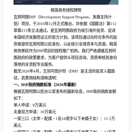
精英商务授权牌照
瓦努阿图DSP（Development Support Program，发展支持计
划）项目，于‌2016年12月‌正式推出，并依据《国籍法》第112
章第215条立法通过‌。是瓦努阿图政府为吸引海外投资、促进
本国经济发展而设立的官方计划。该项目通过向符合条件的投
资者提供瓦努阿图公民身份，以此吸引全球资本与资源。精英
商务移民作为DSP项目的授权推广机构，我们严格遵循瓦努阿
图政府的政策要求，为客户提供从项目咨询、资质审核到身份
落地的全流程专业服务。
截至‌2026年4月‌，
瓦努阿图‌护照
（DSP）是主流的投资入籍路
径，其费用结构清晰透明：
一、DSP政府捐款标准（2026年最新）‌
根据瓦努阿图公民办公室发布的最新信息，‌DSP政府捐款金额‌
如下：
‌单人申请‌：‌8万美元‌
‌夫妻双方申请‌：‌10万美元‌
‌一家三口‌（主申 + 配偶 + 1名18周岁以下未婚子女）：‌11.5万
美元‌