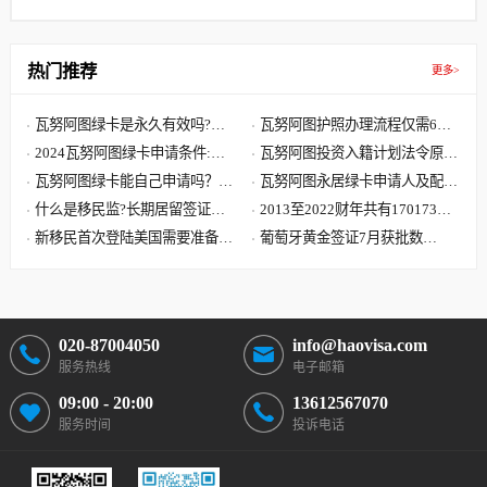
热门推荐
更多>
瓦努阿图绿卡是永久有效吗?瓦
瓦努阿图护照办理流程仅需6步,
努阿图绿卡有效期是多久?
2024瓦努阿图绿卡申请条件:单
快至30天获批 60天收到原件
瓦努阿图投资入籍计划法令原文
人8000美元 7天获批三周拿卡
瓦努阿图绿卡能自己申请吗？答
解读,主申请人捐献8万美元起
瓦努阿图永居绿卡申请人及配偶
案可能要让您失望了
什么是移民监?长期居留签证和
子女需要提供资料最全清单
2013至2022财年共有170173位
永久居留签证有什么区别?
新移民首次登陆美国需要准备哪
中国大陆申请人移民美国
葡萄牙黄金签证7月获批数
些文件?到达美国机场流程
据:101位主申请人 美国籍再居
首位
020-87004050
info@haovisa.com
服务热线
电子邮箱
09:00 - 20:00
13612567070
服务时间
投诉电话