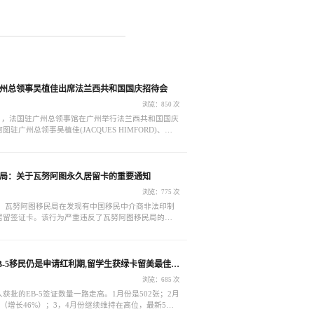
州总领事吴植佳出席法兰西共和国国庆招待会
浏览：850 次
12日，法国驻广州总领事馆在广州举行法兰西共和国国庆
驻广州总领事吴植佳(JACQUES HIMFORD)、法
玮(M.Sylvain FOURRIERE)出席招待会。
局：关于瓦努阿图永久居留卡的重要通知
浏览：775 次
3日，瓦努阿图移民局在发现有中国移民中介商非法印制
居留签证卡。该行为严重违反了瓦努阿图移民局的规
，同时也给广大申请人带来了极大的风险和经济损
EB-5移民仍是申请红利期,留学生获绿卡留美最佳途
浏览：685 次
获批的EB-5签证数量一路走高。1月份是502张；2月
张（增长46%）；3，4月份继续维持在高位，最新5月