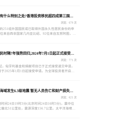
00多张（增长66.7%）。
有什么特别之处?香港投资移民超四成第三国永
浏览：679 次
的251组外国国民或已取得外国永久性居民身份的申
0位来自西非国家几内亚比绍、92位来自瓦努阿图，占
。
时隔7年强势回归,2024年7月1日起正式接受申
浏览：771 次
1日起，匈牙利基金和捐献项目已于正式接受递交申请，
于2025年1月1日起接受申请。为全球投资者开启了
新生活的便捷之门。
海域发生6.3级地震 暂无人员伤亡和财产损失报
浏览：621 次
时间24日19时3分(北京时间24日16时3分)，震中位
偏北51公里处，震源深度156.7公里。太平洋海啸预
此次地震发布海啸预警。