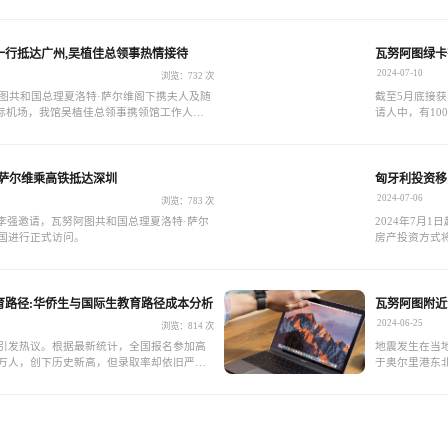
香港投资移民申请等......
份更是狂飙至10
一行抵达广州,吴植佳总领事热情接待
瓦努阿图绿卡
居身份
2024-07-10
浏览：732 次
努阿图共和国总理夏洛特·萨尔维阁下携夫人及随
截至5月底接获
际机场，我馆吴植佳总领事携领馆工作人员
请人中，有10
要访问团队。
比共计近80%
·萨尔维乘高铁抵达深圳
匈牙利投资移民
请
2024-07-06
浏览：783 次
李强邀请，瓦努阿图共和国总理夏洛特·萨尔
2024年7月
中国进行正式访问。
房产投资方式将
一扇通往欧洲
育路径:华侨生与国际生教育路径成本分析
瓦努阿图附近
告
2024-06-25
浏览：814 次
次引发热议。根据最新统计，全国报名参加高
地震发生在当地
2万人，创下历史新高，但录取率却依旧严
于奥尔里港东北
有不足40%的学生能够进入本科院校，而剩余
警中心未针对
榜的现实。