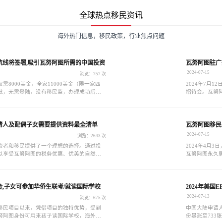
全球热点移民资讯
海外热门信息，移民政策，行业焦点问题
航线将签署,吸引瓦努阿图所需的中国投资
瓦努阿图驻广
2024-07-15
浏览：757 次
需8000美金，全家11000美金（限一家四
2024年7月
获批，无需登陆，没有移民监，办理成功后可
招待会。瓦努阿图
永居证书。
国驻广州总领事福希
请人及配偶子女需要提供资料最全清单
瓦努阿图移民
2024-07-15
浏览：2643 次
资者和移民提供了一个理想的选择。通过投
2024年4月
以享受瓦努阿图的税务优惠、优美的自然环
瓦努阿图永久
定和法律法规
失。
美金,子女可参加华侨生联考/就读国际学校
2024年美国
径
2024-07-13
浏览：675 次
移民项目以来，凭借项目的独特优势，受到
中国大陆申请人
努阿图身份可用来孩子读国际学校，海外资
份暴涨至733