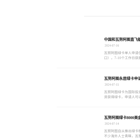
中国和瓦努阿图直飞
2024-07-16
瓦努阿图绿卡单人申请仅
口），7-10个工作日
获得：背调函，绿卡，
瓦努阿图永居绿卡申
2024-07-15
瓦努阿图绿卡为国际投
资获得绿卡，申请人可
境和丰富的投资机会。
瓦努阿图绿卡8000
2024-07-14
瓦努阿图自从推出绿卡
不少海外人士青睐，瓦