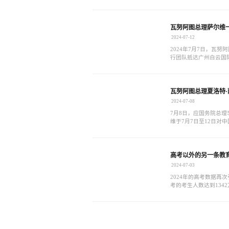
产规划、第三国中转出行，
瓦努阿图总理萨尔维
2024-07-12
2024年7月7日，瓦
行团队抵达广州白云国
前往机场，迎接这一重
瓦努阿图总理夏洛特
2024-07-08
7月8日，应国务院总理
维于7月7日至12日对
高考以外的另一条教
2024-07-03
2024年的高考数据再
考的考生人数达到134
苛，在这场考试中，只
的近2/3考生将面临落