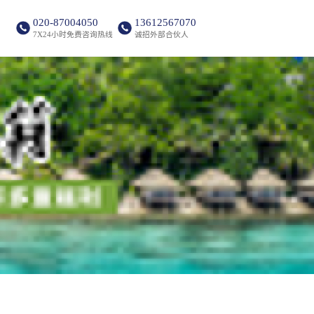
020-87004050
13612567070
7X24小时免费咨询热线
诚招外部合伙人