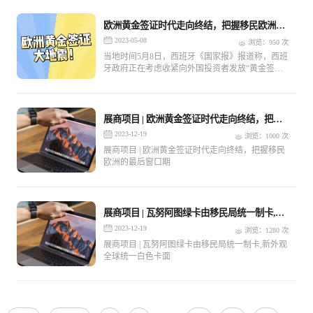
欧洲黄金签证时代走向终结，把握移民欧洲的
最后窗口期
2023-05-08
浏览：950 次
当地时间5月8日，西班牙《国家报》报道称，西班
牙政府正在考虑收紧向外国投资者发放“黄金签证”
政策，西班牙社会保障部长和经济部长的新闻办公
室证实了这一消息，但没有提供更多细节。
展商项目 | 欧洲黄金签证时代走向终结，把握
移民欧洲的最后窗口期
2023-12-19
浏览：1000 次
展商项目 | 欧洲黄金签证时代走向终结，把握移民
欧洲的最后窗口期
展商项目 | 瓦努阿图绿卡由移民局统一制卡,新
外观全球统一白色卡面
2023-12-19
浏览：1280 次
展商项目 | 瓦努阿图绿卡由移民局统一制卡,新外观
全球统一白色卡面