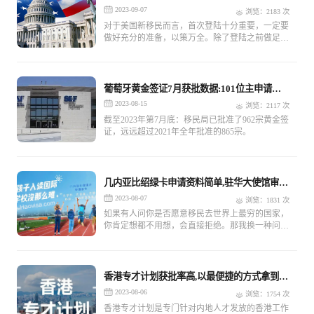
美国机场流程
2023-09-07
浏览：2183 次
对于美国新移民而言，首次登陆十分重要，一定要
做好充分的准备，以策万全。除了登陆之前做足生
活以及心理上的准备工作外，还有一些材料文件是
登陆美国必须具备的。
葡萄牙黄金签证7月获批数据:101位主申请人
美国籍再居首位
2023-08-15
浏览：2117 次
截至2023年第7月底：移民局已批准了962宗黄金签
证，远远超过2021年全年批准的865宗。
几内亚比绍绿卡申请资料简单,驻华大使馆审
批,7天拿身份
2023-08-07
浏览：1831 次
如果有人问你是否愿意移民去世界上最穷的国家，
你肯定想都不用想，会直接拒绝。那我换一种问
法：让你的子女轻松读名校，上重点大学，只需多
一个身份（居留卡或绿卡），并不用真正过去居
住，你还会拒绝吗？
香港专才计划获批率高,以最便捷的方式拿到香
港身份
2023-08-06
浏览：1754 次
香港专才计划是专门针对内地人才发放的香港工作