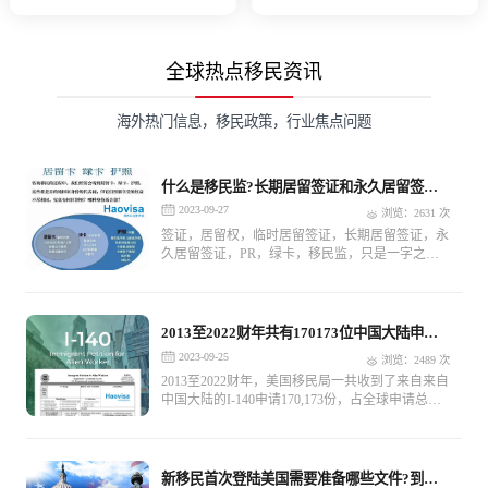
求
求
全球热点移民资讯
海外热门信息，移民政策，行业焦点问题
什么是移民监?长期居留签证和永久居留签证
有什么区别?
2023-09-27
浏览：2631 次
签证，居留权，临时居留签证，长期居留签证，永
久居留签证，PR，绿卡，移民监，只是一字之
差，结果缺相差千里，今天移投界Haovisa 就为大
家梳理一遍，学会之后以后就不会踩坑。
2013至2022财年共有170173位中国大陆申请
人移民美国
2023-09-25
浏览：2489 次
2013至2022财年，美国移民局一共收到了来自来自
中国大陆的I-140申请170,173份，占全球申请总量
的13.01%，申请总量位列全球第二。
新移民首次登陆美国需要准备哪些文件?到达