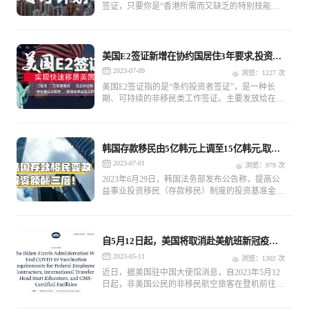
签证，只要你是“香港所需而又缺乏的特别技能、
知识或经验的内地人才”都可申请。
美国E2签证新增在协约国居住3年要求,投资入
籍计划受影响
2023-07-09
浏览：1227 次
美国E2签证指的是“条约投资者签证”，是一种长
期、可持续的非移民类工作签证。主要发放给在美
国成立或购买公司的投资人，且投资人的国籍必须
是和美国有双边投资条约的国家。
韩国存款移民由5亿韩元上调至15亿韩元,取消
退休投资移民
2023-07-01
浏览：979 次
2023年6月29日，韩国法务部发布公告称，提高公
益事业投资移民（存款移民）制度的投资基准金
额，即日起生效。
自5月12日起，美国将取消赴美航班新冠疫苗
接种要求
2023-05-11
浏览：1302 次
近日，据美国驻中国大使馆消息，自2023年5月12
日起，非美国公民的非移民航空旅客在登机前往美
国之前，将不再需要出示已全程接种美国认可的新
冠疫苗的证明。