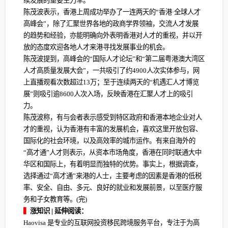
续发展的重要生力军。
陈茂波表示，香港上周成功举办了一连两天的“香港·全球人才
高峰会”，除了汇聚世界各地的政商学界领袖，交流人才发展
的趋势和经验，亦能明确向外表明香港对人才的重视，并以开
放的态度欢迎各地人才来港寻找发展事业的机会。
陈茂波提到，高峰会的“国际人才论坛”和“第二届粤港澳大湾区
人才高质量发展大会”，一共吸引了约4900人次实体参与，网
上直播观看次数超过13万；至于连续两天的“机遇汇人才博览
展”则吸引逾8600人次入场，反映香港在汇聚人才上的吸引
力。
陈茂波称，有与会者表示感受到特区政府和香港本地企业对人
才的重视，认为香港有丰富的发展机会，喜欢这里开放包容、
国际化的社会环境，以及高效率的城市运作。有来自海外的
“高才通”人才则表示，从资本市场角度，香港在同时联通大中
华区和国际上，有着明显而独特的优势。事实上，根据调查，
选择通过“高才通”来港的人士，主要考虑的因素是香港的低税
率、安全、自由、多元、良好的就业和发展前景，以至医疗服
务和子女教育等。(完)
▍
涨知识 | 延伸阅读：
Haovisa 是专业的互联网投资移民跨境服务平台，专注于为高