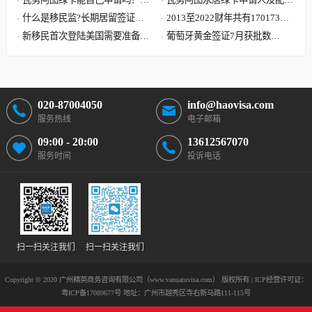
案可能要让您失望了
什么是移民监?长期居留签证和
子女需要提供资料最全清单
2013至2022财年共有170173位
永久居留签证有什么区别?
新移民首次登陆美国需要准备哪
中国大陆申请人移民美国
葡萄牙黄金签证7月获批数
些文件?到达美国机场流程
据:101位主申请人 美国籍再居
首位
020-87004050
info@haovisa.com
服务热线
电子邮箱
09:00 - 20:00
13612567070
服务时间
投诉电话
扫一扫关注我们
扫一扫关注我们
Copyright © 2020 广州精英商务咨询有限公司（www.vanuatuvisa.com） 版权所有 | ICP经营许可证：
粤ICP备17089677号
地址：广州市越秀区寺右新马路111-115号