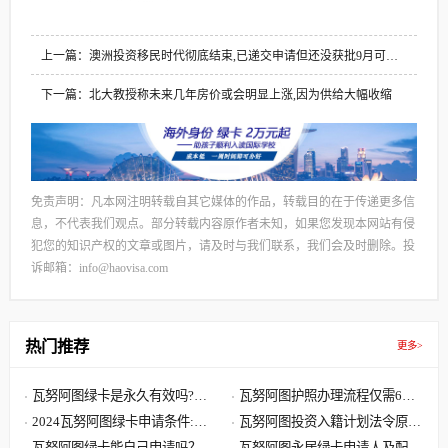
上一篇：澳洲投资移民时代彻底结束,已递交申请但还没获批9月可申
请退费
下一篇：北大教授称未来几年房价或会明显上涨,因为供给大幅收缩
免责声明：凡本网注明转载自其它媒体的作品，转载目的在于传递更多信
息，不代表我们观点。部分转载内容原作者未知，如果您发现本网站有侵
犯您的知识产权的文章或图片，请及时与我们联系，我们会及时删除。投
诉邮箱：info@haovisa.com
热门推荐
更多>
瓦努阿图绿卡是永久有效吗?瓦
瓦努阿图护照办理流程仅需6步,
努阿图绿卡有效期是多久?
2024瓦努阿图绿卡申请条件:单
快至30天获批 60天收到原件
瓦努阿图投资入籍计划法令原文
人8000美元 7天获批三周拿卡
瓦努阿图绿卡能自己申请吗？答
解读,主申请人捐献8万美元起
瓦努阿图永居绿卡申请人及配偶