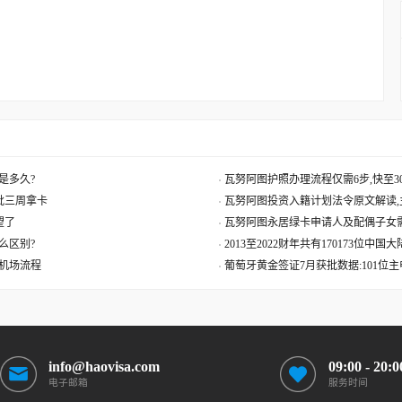
是多久?
瓦努阿图护照办理流程仅需6步,快至30
获批三周拿卡
瓦努阿图投资入籍计划法令原文解读,
望了
瓦努阿图永居绿卡申请人及配偶子女
么区别?
2013至2022财年共有170173位中
机场流程
葡萄牙黄金签证7月获批数据:101位
info@haovisa.com
09:00 - 20:0
电子邮箱
服务时间