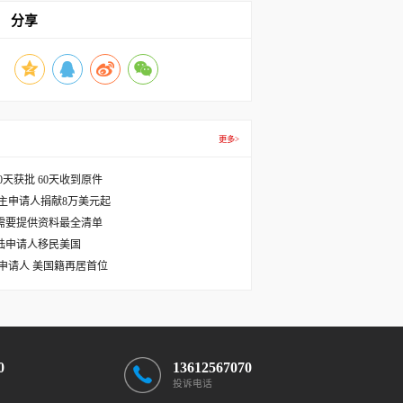
分享
更多>
天获批 60天收到原件
主申请人捐献8万美元起
需要提供资料最全清单
国大陆申请人移民美国
主申请人 美国籍再居首位
0
13612567070
投诉电话