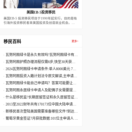
美国EB-5投资移民
美国EB-5 投资移民项目于1990年起实行，目的是吸
引海外投资移民者来美国投资及创造就业机会。
2022年后，新法案下，预留签证每年有3200个名
额。根据此方案，外国移民申请人在美投资创设有利
于美国经济的商业性企业，并创造10个全职的美国
工人就业机会，即可获发二年期的有条件移民签证。
移民百科
更多>
二年届满前90天，若移民投资者的投资行为满足10
个就业，以及投资款在项目中达到二年，可申请条件
移除，而成为永久居民。
瓦努阿图绿卡是永久有效吗?瓦努阿图绿卡有效
期是多久?
瓦努阿图护照办理流程仅需6步,快至30天获批
60天收到原件
2024瓦努阿图绿卡申请条件:单人8000美元 7天
获批三周拿卡
瓦努阿图投资入籍计划法令原文解读,主申请人
捐献8万美元起
瓦努阿图绿卡能自己申请吗？答案可能要让您
失望了
瓦努阿图永居绿卡申请人及配偶子女需要提供
资料最全清单
什么是移民监?长期居留签证和永久居留签证有
什么区别?
2013至2022财年共有170173位中国大陆申请人
移民美国
新移民首次登陆美国需要准备哪些文件?到达美
国机场流程
葡萄牙黄金签证7月获批数据:101位主申请人 美
国籍再居首位