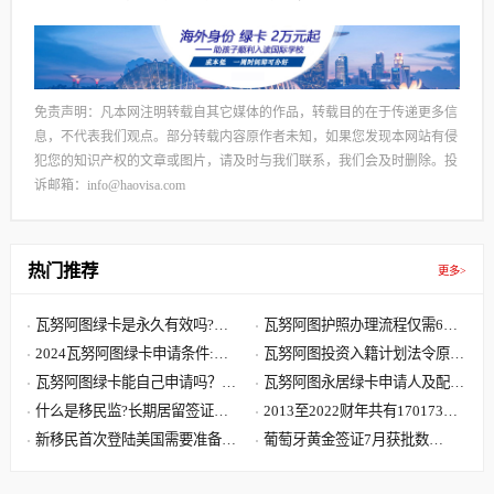
免责声明：凡本网注明转载自其它媒体的作品，转载目的在于传递更多信
息，不代表我们观点。部分转载内容原作者未知，如果您发现本网站有侵
犯您的知识产权的文章或图片，请及时与我们联系，我们会及时删除。投
诉邮箱：info@haovisa.com
热门推荐
更多>
瓦努阿图绿卡是永久有效吗?瓦
瓦努阿图护照办理流程仅需6步,
努阿图绿卡有效期是多久?
2024瓦努阿图绿卡申请条件:单
快至30天获批 60天收到原件
瓦努阿图投资入籍计划法令原文
人8000美元 7天获批三周拿卡
瓦努阿图绿卡能自己申请吗？答
解读,主申请人捐献8万美元起
瓦努阿图永居绿卡申请人及配偶
案可能要让您失望了
什么是移民监?长期居留签证和
子女需要提供资料最全清单
2013至2022财年共有170173位
永久居留签证有什么区别?
新移民首次登陆美国需要准备哪
中国大陆申请人移民美国
葡萄牙黄金签证7月获批数
些文件?到达美国机场流程
据:101位主申请人 美国籍再居