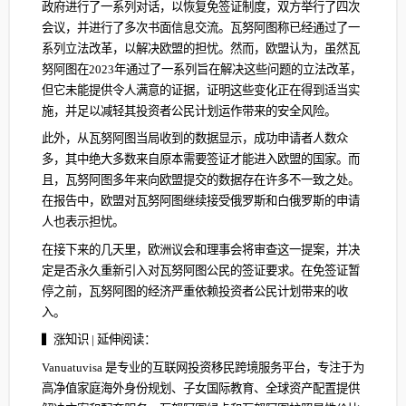
政府进行了一系列对话，以恢复免签证制度，双方举行了四次
会议，并进行了多次书面信息交流。瓦努阿图称已经通过了一
系列立法改革，以解决欧盟的担忧。然而，欧盟认为，虽然瓦
努阿图在2023年通过了一系列旨在解决这些问题的立法改革，
但它未能提供令人满意的证据，证明这些变化正在得到适当实
施，并足以减轻其投资者公民计划运作带来的安全风险。
此外，从瓦努阿图当局收到的数据显示，成功申请者人数众
多，其中绝大多数来自原本需要签证才能进入欧盟的国家。而
且，瓦努阿图多年来向欧盟提交的数据存在许多不一致之处。
在报告中，欧盟对瓦努阿图继续接受俄罗斯和白俄罗斯的申请
人也表示担忧。
在接下来的几天里，欧洲议会和理事会将审查这一提案，并决
定是否永久重新引入对瓦努阿图公民的签证要求。在免签证暂
停之前，瓦努阿图的经济严重依赖投资者公民计划带来的收
入。
▍涨知识 | 延伸阅读：
Vanuatuvisa 是专业的互联网投资移民跨境服务平台，专注于为
高净值家庭海外身份规划、子女国际教育、全球资产配置提供