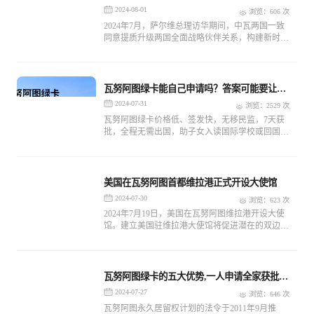
单人申请仅需8000美元
2024-08-01
浏览：606 次
2024年7月，萨尔维总理访华期间，中瓦两国一致
同意提质升级两国全面战略伙伴关系，构建新时代
中瓦命运共同体。
瓦努阿图绿卡能自己申请吗？答案可能要让您
失望了
2024-07-31
浏览：2529 次
瓦努阿图绿卡价格低、签发快，无移民监，7天获
批，全程无需出国，助子女入读国际学校或回国参
加华侨生联考，单人申请仅需8000美元，移民局统
一制卡。
美国在瓦努阿图首都维拉港正式开设大使馆
2024-07-30
浏览：623 次
2024年7月19日，美国在瓦努阿图维拉港开设大使
馆。建立美国驻维拉港大使馆将促进潜在的双边合
作和发展援助领域，包括应对气候危机的努力。
瓦努阿图绿卡的五大优势,一人申请全家获批瓦
努阿图永居身份
2024-07-27
浏览：646 次
瓦努阿图永久居留权计划的法令于2011年9月推