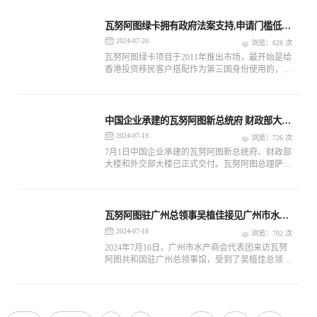
名境外嘉宾。
瓦努阿图绿卡拥有政府法案支持,申请门槛低
子女读国际学校
2024-07-20
浏览：628 次
瓦努阿图绿卡项目于2011年推出市场，最开始是给
香港投资移民客户搭配作为第三国身份使用的，后
被广泛使用于入读国内外籍子女国际学校、搭配第
二身份出行、前往瓦国旅游养老定居等，深受广大
投资者青睐，目前是市面上炙手可热的绿卡项目之
一。
中国企业承建的瓦努阿图新总统府 财政部大楼
外交部大楼正式移交
2024-07-19
浏览：726 次
7月1日中国企业承建的瓦努阿图新总统府、财政部
大楼和外交部大楼已正式交付。瓦努阿图总理萨尔
维高度评价瓦努阿图与中国的合作，中国是瓦努阿
图在国家可持续发展计划下支持其目标的主要发展
伙伴。
瓦努阿图驻广州总领事吴植佳接见广州市水产
商会代表团
2024-07-18
浏览：702 次
2024年7月16日，广州市水产商会代表团来访瓦努
阿图共和国驻广州总领事馆，受到了吴植佳总领事
的热情接待，双方在会晤中进行了友好交流和深入
讨论。