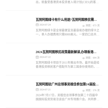
出，就备受香港资本投资者入境计划(CIES)的客户
的青睐，瓦努阿图绿卡是香港入境处多年来认可的
第三国身份，成为最多客户选择作为第三国身份的
项目。
瓦努阿图绿卡有什么用途?瓦努阿图移民需要
多少钱?
2024-07-24
浏览：673 次
瓦努阿图绿卡是全球最便宜且最容易办理的绿卡之
一，单人办理费用只需8000美元，一家四口总共需
要11000美元。瓦努阿图绿卡常被用于子女在国内
就读国际学校
2024瓦努阿图移民政策最新解读,办理香港投
资移民的优势
2024-07-22
浏览：694 次
瓦努阿图绿卡项目于2011年推出市场，最开始是给
香港投资移民客户搭配作为第三国身份使用的，后
被广泛使用于入读国内外籍子女国际学校、搭配第
二身份出行、前往瓦国旅游养老定居等。
瓦努阿图驻广州总领事吴植佳参加第24届投洽
会广州推介会
2024-07-21
浏览：576 次
2024年7月17日，吴植佳总领事参加第二十四届中
国国际投资贸易洽谈会广州专场推介会。共同参加
的还有匈牙利、德国、美国、英国等43个国家和地
区的驻穗总领馆、官方投资机构和商协会代表近百