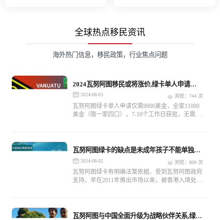
求
求
全球热点移民资讯
海外热门信息，移民政策，行业焦点问题
2024瓦努阿图移民或将涨价,绿卡单人申请仅
需8000美金
2024-08-03
浏览：744 次
瓦努阿图绿卡单人申请仅需8000美金，全家11000
美金（限一家四口），7-10个工作日获批，无需登
陆，没有移民监，办理成功后可获得：背调函，绿
卡，永居证书。
瓦努阿图绿卡的缺点是未成年孩子不能单独申
请,如何选择适合的第三国永居
2024-08-02
浏览：809 次
瓦努阿图绿卡有明确法案依据、受到瓦努阿图政府
支持，早在2011年推出市场以来，被香港入境处认
可为可靠的第三国永久居留身份，受到很多国内香
港投资移民申请人的欢迎，单人申请仅需8000美元
（分个人申请或家庭申请），是当前快速移民海外
的高性价比之选。
瓦努阿图与中国全面升级为战略伙伴关系,绿卡