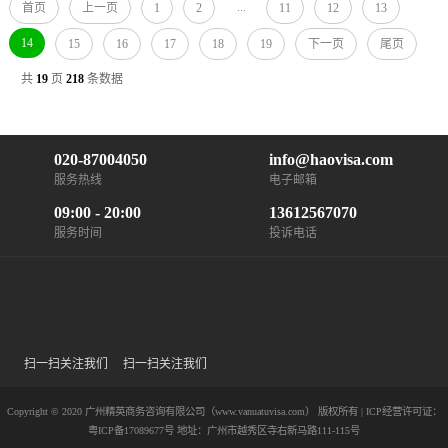
...
首页
上一页
1
2
11
12
13
14
15
16
17
18
19
下一页
尾页
共
19
页
218
条数据
020-87004050
info@haovisa.com
服务热线
电子邮箱
09:00 - 20:00
13612567070
服务时间
投诉电话
扫一扫关注我们
扫一扫关注我们
Copyright © 2020 广州精英商务咨询有限公司（www.vanuatuvisa.com） 版权所有 | ICP经营许可证：
粤ICP备17089677号
地址：广州市越秀区寺右新马路111-115号