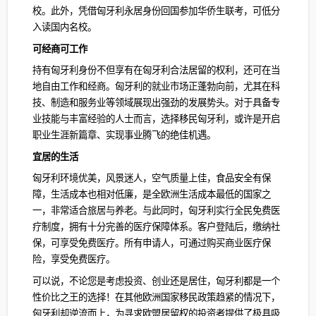
校。此外，凭借匈牙利永居身份回国参加华侨生联考，可低分
入读国内名校。
可经商可工作
持有匈牙利身份不但享有在匈牙利合法居留的权利，还可在当
地自由工作和经商。匈牙利的就业市场正蓬勃向前，尤其在科
技、制造和服务业等领域展现出强劲的发展势头。对于具备专
业技能与丰富经验的人士而言，选择移民匈牙利，或许是开启
职业生涯新篇章、实现事业腾飞的绝佳机遇。
宜居的生活
匈牙利环境优美，风景迷人，空气质量上佳，食品安全有保
障，生活成本也相对低廉，是全欧洲生活成本最低的国家之
一，非常适合旅居与养老。与此同时，匈牙利实行全民免费医
疗制度，拥有十分完善的医疗保障体系。客户登陆后，缴纳社
保，可享受免费医疗。所有申请人，可通过购买商业医疗保
险，享受免费医疗。
可以说，不论您是考虑投资、创业还是居住，匈牙利都是一个
性价比之王的选择！在其他欧洲国家移民政策趋紧的情况下，
匈牙利却逆流而上，为寻求欧盟居留权的投资者提供了极具吸