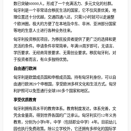
数已突破60000人，形成了一个充满活力、多元文化的社群。
匈牙利是一个非常适合移民生活的国家，它不仅风景优美，地
理位置还十分优越，交通四通八达，只需3小时就可以走遍整
个欧洲圈，极大的方便了在本地及中东、非洲、亚洲部分国家
等地的生意人士进行各种业务往来。
匈牙利投资移民项目，为移民投资者提供了更广泛的选择和更
灵活的条件。申请条件非常简单，年满18周岁即可，无语言、
学历要求、无经商背景要求、无需创业要求。移民匈牙利，对
于投资者而言，有众多独特优势。
自由通行欧洲
匈牙利是欧盟成员国和申根成员国。持有匈牙利身份，可以自
由通行欧洲29个申根国，享受欧洲多样文化和生活方式。匈牙
利护照可以免签通行全球180多个国家和地区。
享受优质教育
匈牙利拥有高水平的教育体系。教育制度发达，体系完善，文
凭含金量高，得到世界各国的广泛承认。匈牙利实行12年义务
教育，分别为小学8年，中学（包括职业中学）4年。目前幼儿
园也执行免费政策。除公立学校外，它还拥有多样化的国际学