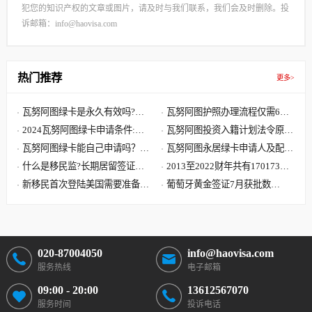
犯您的知识产权的文章或图片，请及时与我们联系，我们会及时删除。投
诉邮箱：info@haovisa.com
热门推荐
更多>
瓦努阿图绿卡是永久有效吗?瓦
瓦努阿图护照办理流程仅需6步,
努阿图绿卡有效期是多久?
2024瓦努阿图绿卡申请条件:单
快至30天获批 60天收到原件
瓦努阿图投资入籍计划法令原文
人8000美元 7天获批三周拿卡
瓦努阿图绿卡能自己申请吗？答
解读,主申请人捐献8万美元起
瓦努阿图永居绿卡申请人及配偶
案可能要让您失望了
什么是移民监?长期居留签证和
子女需要提供资料最全清单
2013至2022财年共有170173位
永久居留签证有什么区别?
新移民首次登陆美国需要准备哪
中国大陆申请人移民美国
葡萄牙黄金签证7月获批数
些文件?到达美国机场流程
据:101位主申请人 美国籍再居
首位
020-87004050
info@haovisa.com
服务热线
电子邮箱
09:00 - 20:00
13612567070
服务时间
投诉电话