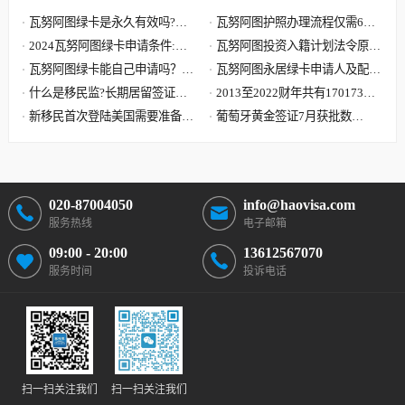
瓦努阿图绿卡是永久有效吗?瓦
瓦努阿图护照办理流程仅需6步,
努阿图绿卡有效期是多久?
2024瓦努阿图绿卡申请条件:单
快至30天获批 60天收到原件
瓦努阿图投资入籍计划法令原文
人8000美元 7天获批三周拿卡
瓦努阿图绿卡能自己申请吗？答
解读,主申请人捐献8万美元起
瓦努阿图永居绿卡申请人及配偶
案可能要让您失望了
什么是移民监?长期居留签证和
子女需要提供资料最全清单
2013至2022财年共有170173位
永久居留签证有什么区别?
新移民首次登陆美国需要准备哪
中国大陆申请人移民美国
葡萄牙黄金签证7月获批数
些文件?到达美国机场流程
据:101位主申请人 美国籍再居
首位
020-87004050
info@haovisa.com
服务热线
电子邮箱
09:00 - 20:00
13612567070
服务时间
投诉电话
扫一扫关注我们
扫一扫关注我们