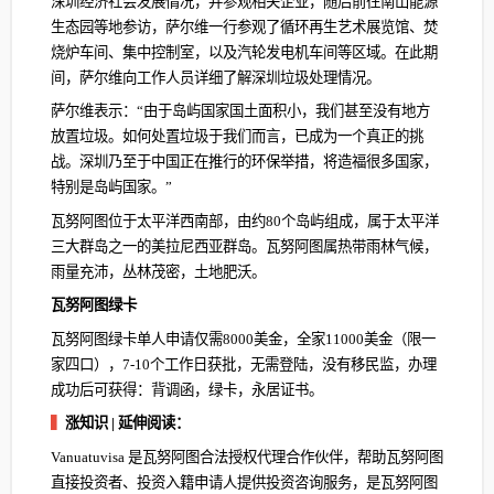
深圳经济社会发展情况，并参观相关企业，随后前往南山能源
生态园等地参访，萨尔维一行参观了循环再生艺术展览馆、焚
烧炉车间、集中控制室，以及汽轮发电机车间等区域。在此期
间，萨尔维向工作人员详细了解深圳垃圾处理情况。
萨尔维表示：“由于岛屿国家国土面积小，我们甚至没有地方
放置垃圾。如何处置垃圾于我们而言，已成为一个真正的挑
战。深圳乃至于中国正在推行的环保举措，将造福很多国家，
特别是岛屿国家。”
瓦努阿图位于太平洋西南部，由约80个岛屿组成，属于太平洋
三大群岛之一的美拉尼西亚群岛。瓦努阿图属热带雨林气候，
雨量充沛，丛林茂密，土地肥沃。
瓦努阿图绿卡
瓦努阿图绿卡单人申请仅需8000美金，全家11000美金（限一
家四口），7-10个工作日获批，无需登陆，没有移民监，办理
成功后可获得：背调函，绿卡，永居证书。
▍
涨知识 | 延伸阅读：
Vanuatuvisa 是瓦努阿图合法授权代理合作伙伴，帮助瓦努阿图
直接投资者、投资入籍申请人提供投资咨询服务，是瓦努阿图